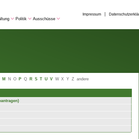
Impressum
Datenschutzerklä
ltung
Politik
Ausschüsse
M
N
O
P
Q
R
S
T
U
V
W
X
Y
Z
andere
eantragen)