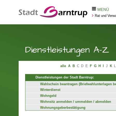
MENÜ
Rat und Verwa
Dienstleistungen A-Z
alle
A
B
C
D
E
F
G
H
I
J
K
L
Dienstleistungen der Stadt Barntrup:
Wahlschein beantragen (Briefwahlunterlagen b
Winterdienst
Wohngeld
Wohnsitz anmelden / ummelden / abmelden
Wohnungsgeberbestätigung