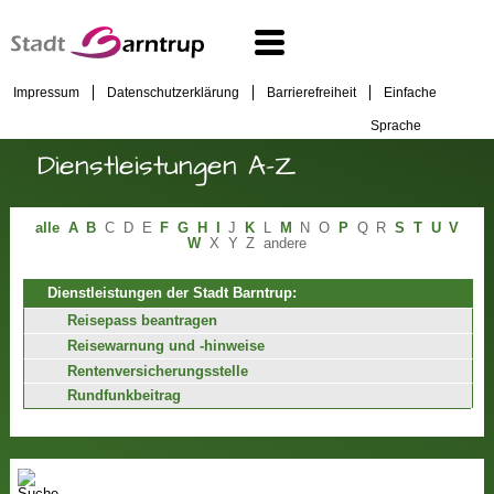
Impressum
Datenschutzerklärung
Barrierefreiheit
Einfache
Sprache
Dienstleistungen A-Z
alle
A
B
C
D
E
F
G
H
I
J
K
L
M
N
O
P
Q
R
S
T
U
V
W
X
Y
Z
andere
Dienstleistungen der Stadt Barntrup:
Reisepass beantragen
Reisewarnung und -hinweise
Rentenversicherungsstelle
Rundfunkbeitrag