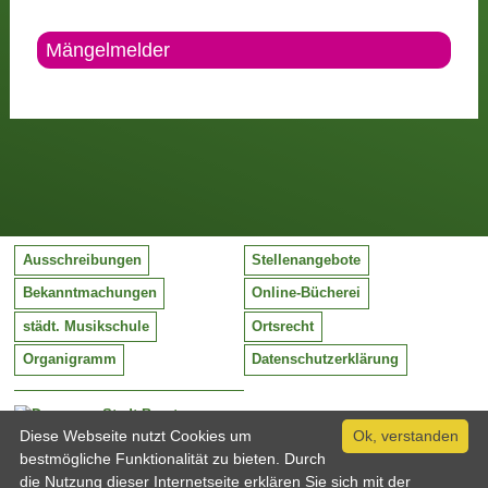
Mängelmelder
Ausschreibungen
Stellenangebote
Bekanntmachungen
Online-Bücherei
städt. Musikschule
Ortsrecht
Organigramm
Datenschutzerklärung
Stadt Barntrup
Mittelstraße 38
Diese Webseite nutzt Cookies um
Ok, verstanden
32683 Barntrup
bestmögliche Funktionalität zu bieten. Durch
Tel:
05263 / 409-0
die Nutzung dieser Internetseite erklären Sie sich mit der