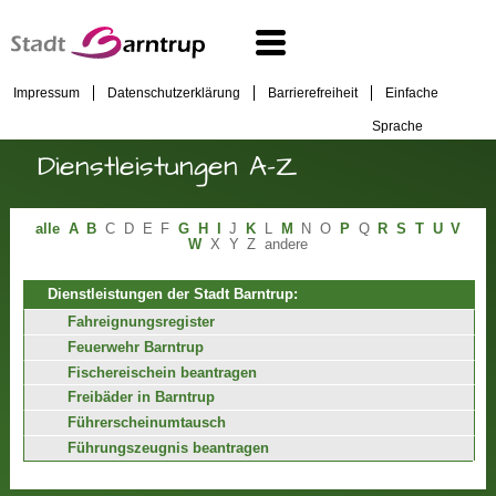
Impressum
Datenschutzerklärung
Barrierefreiheit
Einfache
Sprache
Dienstleistungen A-Z
alle
A
B
C
D
E
F
G
H
I
J
K
L
M
N
O
P
Q
R
S
T
U
V
W
X
Y
Z
andere
Dienstleistungen der Stadt Barntrup:
Fahreignungsregister
Feuerwehr Barntrup
Fischereischein beantragen
Freibäder in Barntrup
Führerscheinumtausch
Führungszeugnis beantragen