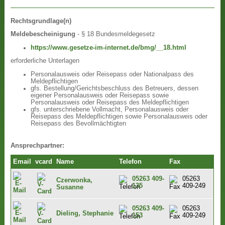
Rechtsgrundlage(n)
Meldebescheinigung
- § 18 Bundesmeldegesetz
https://www.gesetze-im-internet.de/bmg/__18.html
erforderliche Unterlagen
Personalausweis oder Reisepass oder Nationalpass des
Meldepflichtigen
gfs. Bestellung/Gerichtsbeschluss des Betreuers, dessen
eigener Personalausweis oder Reisepass sowie
Personalausweis oder Reisepass des Meldepflichtigen
gfs. unterschriebene Vollmacht, Personalausweis oder
Reisepass des Meldepflichtigen sowie Personalausweis oder
Reisepass des Bevollmächtigten
Ansprechpartner:
Email
vcard
Name
Telefon
Fax
05263 409-
05263
Czerwonka,
135
409-249
Susanne
05263 409-
05263
Dieling, Stephanie
153
409-249