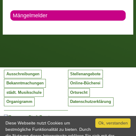
Mängelmelder
Ausschreibungen
Stellenangebote
Bekanntmachungen
Online-Bücherei
städt. Musikschule
Ortsrecht
Organigramm
Datenschutzerklärung
Stadt Barntrup
Mittelstraße 38
Diese Webseite nutzt Cookies um
Ok, verstanden
32683 Barntrup
bestmögliche Funktionalität zu bieten. Durch
Tel:
05263 / 409-0
die Nutzung dieser Internetseite erklären Sie sich mit der