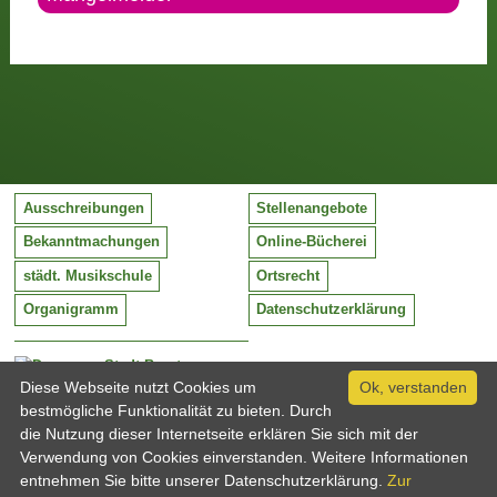
Ausschreibungen
Stellenangebote
Bekanntmachungen
Online-Bücherei
städt. Musikschule
Ortsrecht
Organigramm
Datenschutzerklärung
Stadt Barntrup
Mittelstraße 38
Diese Webseite nutzt Cookies um
Ok, verstanden
32683 Barntrup
bestmögliche Funktionalität zu bieten. Durch
Tel:
05263 / 409-0
die Nutzung dieser Internetseite erklären Sie sich mit der
Fax:
05263 / 409-249
Verwendung von Cookies einverstanden. Weitere Informationen
Email:
info@barntrup.de
entnehmen Sie bitte unserer Datenschutzerklärung.
Zur