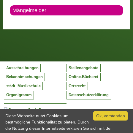
Mängelmelder
Ausschreibungen
Stellenangebote
Bekanntmachungen
Online-Bücherei
städt. Musikschule
Ortsrecht
Organigramm
Datenschutzerklärung
Stadt Barntrup
Mittelstraße 38
Diese Webseite nutzt Cookies um
Ok, verstanden
32683 Barntrup
bestmögliche Funktionalität zu bieten. Durch
Tel:
05263 / 409-0
die Nutzung dieser Internetseite erklären Sie sich mit der
Fax:
05263 / 409-249