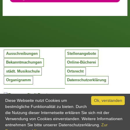
Ausschreibungen
Stellenangebote
Bekanntmachungen
Online-Bücherei
städt. Musikschule
Ortsrecht
Organigramm
Datenschutzerklärung
Stadt Barntrup
Mittelstraße 38
Diese Webseite nutzt Cookies um
Ok, verstanden
32683 Barntrup
bestmögliche Funktionalität zu bieten. Durch
Tel:
05263 / 409-0
die Nutzung dieser Internetseite erklären Sie sich mit der
Fax:
05263 / 409-249
Verwendung von Cookies einverstanden. Weitere Informationen
Email:
info@barntrup.de
entnehmen Sie bitte unserer Datenschutzerklärung.
Zur