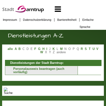
Impressum
Datenschutzerklärung
Barrierefreiheit
Einfache
Sprache
Dienstleistungen A-Z
alle
A
B
C
D
E
F
G
H
I
J
K
L
M
N
O
P
Q
R
S
T
U
V
W
X
Y
Z
andere
Dienstleistungen der Stadt Barntrup:
Personalausweis beantragen (auch
vorläufig)