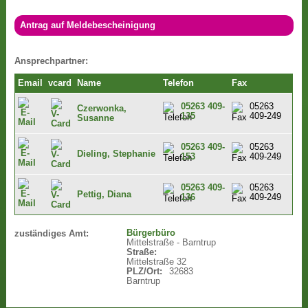
Antrag auf Meldebescheinigung
Ansprechpartner:
Email
vcard
Name
Telefon
Fax
05263 409-
05263
Czerwonka,
135
409-249
Susanne
05263 409-
05263
Dieling, Stephanie
153
409-249
05263 409-
05263
Pettig, Diana
136
409-249
Bürgerbüro
zuständiges Amt:
Mittelstraße - Barntrup
Straße:
Mittelstraße 32
PLZ/Ort:
32683
Barntrup