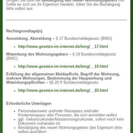
bringen Sie bitte die
Bestätigung des neuen Wohnungsgebers
mit.
Sollte es sich um ihr Eigentum handeln, füllen Sie die Bestätigung
bitte selbst aus.
Rechtsgrundlage(n)
Anmeldung, Abmeldung –
§ 17 Bundesmeldegesetz (BMG)
http://www.gesetze-im-internet.de/bmg/__17.html
Mitwirkung des Wohnungsgebers –
§ 19 Bundesmeldegesetz
(BMG)
http://www.gesetze-im-internet.de/bmg/__19.html
Erfüllung der allgemeinen Meldepflicht, Begriff der Wohnung,
mehrere Wohnungen, Bestimmung der Haupwohung und
Mitwirkungspflichten –
§§ 20 ff Bundesmeldegesetz
http://www.gesetze-im-internet.de/bmg/__20.html
Erforderliche Unterlagen
Personalausweis und/oder Reisepass und/oder
Kinderreisepass aller Personen, die sich anmelden wollen
ggf. Geburtsurkunde/Abstammungsurkunde, sofern noch kein
Dokument vorhanden ist
Bestätigung des neuen Wohnungsgebers (bei Eigentum bitte
selbst ausfüllen)