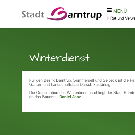
MENÜ
Rat und Verwa
Winterdienst
Für den Bezirk Barntrup, Sommersell und Selbeck ist die F
Garten- und Landschaftsbau Dütsch zuständig.
Die Organisation des Winterdienstes obliegt der Stadt Barn
an das Bauamt -
Daniel Janz
.