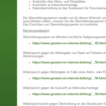
Auskünfte über Alters- und Ehejubiläen
Auskünfte an Adressbuchverlage
Datenübermittlung an das Bundesamt für Personalm
Die Übermittlungssperren werden nur für diesen Wohnsitz ein
ausschließen wollen, müssen Sie die Übermittlungssperren 
Das Einrichten von Übermittlungssperren ist kostenfrei.
Rechtsgrundlage(n)
Übermittlungssperre an öffentlich-rechtliche Religionsgemei
https://www.gesetze-im-internet.de/bmg/__42.html
Widerspruch gegen die Weitergabe von Daten an Parteien 
Abstimmungen
https://www.gesetze-im-internet.de/bmg/__50.html
Widerspruch gegen Weitergabe im Falle eines Alters- oder E
https://www.gesetze-im-internet.de/bmg/__50.html
Widerspruch gegen die Auskunft an Adressbuchverlage
https://www.gesetze-im-internet.de/bmg/__50.html
Widerspruchsrecht gegen Übermittlung an das Bundesamt fü