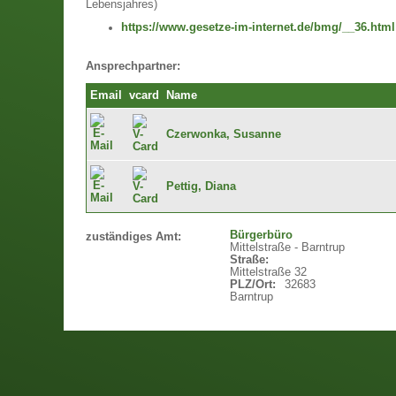
Lebensjahres)
https://www.gesetze-im-internet.de/bmg/__36.html
Ansprechpartner:
Email
vcard
Name
Czerwonka, Susanne
Pettig, Diana
Bürgerbüro
zuständiges Amt:
Mittelstraße - Barntrup
Straße:
Mittelstraße 32
PLZ/Ort:
32683
Barntrup