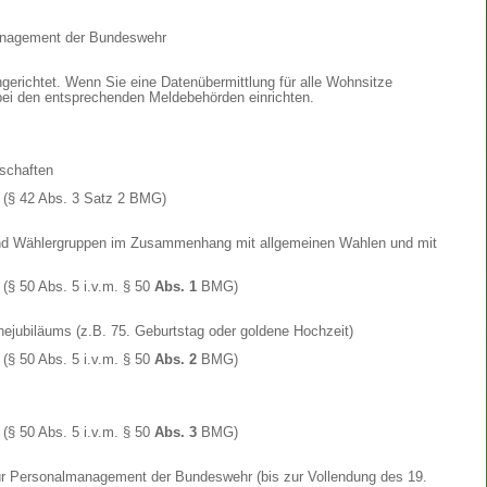
anagement der Bundeswehr
gerichtet. Wenn Sie eine Datenübermittlung für alle Wohnsitze
bei den entsprechenden Meldebehörden einrichten.
nschaften
(§ 42 Abs. 3 Satz 2 BMG)
und Wählergruppen im Zusammenhang mit allgemeinen Wahlen und mit
(§ 50 Abs. 5 i.v.m. § 50
Abs. 1
BMG)
hejubiläums (z.B. 75. Geburtstag oder goldene Hochzeit)
(§ 50 Abs. 5 i.v.m. § 50
Abs. 2
BMG)
(§ 50 Abs. 5 i.v.m. § 50
Abs. 3
BMG)
r Personalmanagement der Bundeswehr (bis zur Vollendung des 19.