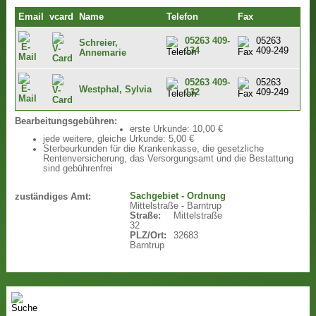
Email
vcard
Name
Telefon
Fax
05263 409-
05263
Schreier,
134
409-249
Annemarie
05263 409-
05263
Westphal, Sylvia
132
409-249
Bearbeitungsgebühren:
erste Urkunde: 10,00 €
jede weitere, gleiche Urkunde: 5,00 €
Sterbeurkunden für die Krankenkasse, die gesetzliche
Rentenversicherung, das Versorgungsamt und die Bestattung
sind gebührenfrei
Sachgebiet - Ordnung
zuständiges Amt:
Mittelstraße - Barntrup
Straße:
Mittelstraße
32
PLZ/Ort:
32683
Barntrup