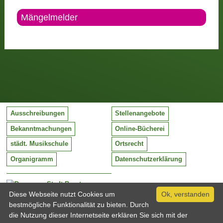
Mängelmelder
Ausschreibungen
Stellenangebote
Bekanntmachungen
Online-Bücherei
städt. Musikschule
Ortsrecht
Organigramm
Datenschutzerklärung
Stadt Barntrup
Mittelstraße 38
Diese Webseite nutzt Cookies um
Ok, verstanden
32683 Barntrup
bestmögliche Funktionalität zu bieten. Durch
Tel:
05263 / 409-0
die Nutzung dieser Internetseite erklären Sie sich mit der
Fax:
05263 / 409-249