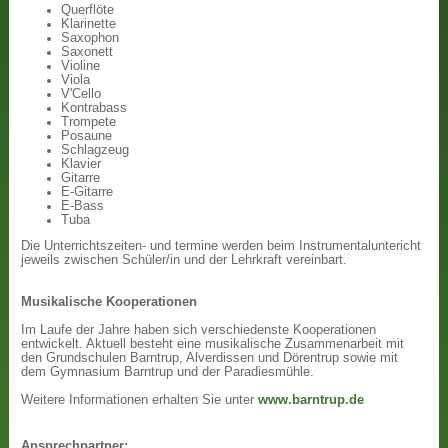
Querflöte
Klarinette
Saxophon
Saxonett
Violine
Viola
V'Cello
Kontrabass
Trompete
Posaune
Schlagzeug
Klavier
Gitarre
E-Gitarre
E-Bass
Tuba
Die Unterrichtszeiten- und termine werden beim Instrumentaluntericht
jeweils zwischen Schüler/in und der Lehrkraft vereinbart.
Musikalische Kooperationen
Im Laufe der Jahre haben sich verschiedenste Kooperationen
entwickelt. Aktuell besteht eine musikalische Zusammenarbeit mit
den Grundschulen Barntrup, Alverdissen und Dörentrup sowie mit
dem Gymnasium Barntrup und der Paradiesmühle.
Weitere Informationen erhalten Sie unter
www.barntrup.de
Ansprechpartner: