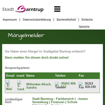
Impressum
Datenschutzerklärung
Barrierefreiheit
Einfache
Sprache
Mängelmelder
Sie Haben einen Mangel im Stadtgebiet Barntrup entdeckt?
Dann melden Sie diesen doch direkt online!
Ansprechpartner:
Email
vcard
Name
Telefon
Fax
05263 409-
05263
Wittsieker-Alisch,
113
409-249
Sandra
Stadt Barntrup - Fachbereich I - Innere
zuständiges
Amt:
Verwaltung | Finanzen | Schule