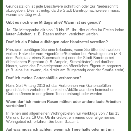
Grundsätzlich ist jede Beschwere schriftlich oder zur Niederschrift
abzugeben. Dies ist nötig, da die Stadt Barntrup nachweisen muss,
warum sie tätig wird.
Gibt es noch eine Mittagsruhe? Wann ist sie genau?
Ja. Die Mittagsruhe gilt von 13 bis 15 Uhr. Hier dürfen im Freien keine
lauten Arbeiten, z. B. Rasen mähen, verrichtet werden.
Darf ich ein Plakat aufhängen oder Handzettel verteilen?
Prinzipiell benötigen Sie eine Erlaubnis, wenn Sie öffentlich werben
wollen. Entweder vom Eigentümer/Betreiber bei Privateigentum (z.B.
dem Parkplatz eines Supermarktes) oder der Stadt Barntrup bei
öffentlichem Eigentum (z.B. Ampeln, Stromkästen) und darüber
hinaus, wenn das Privateigentum an öffentliches Eigentum angrenzt.
(z.B. eine Hauswand, die direkt am Bürgersteig oder der Straße steht)
Darf ich meine Gartenabfälle verbrennen?
Nein. Seit Anfang 2013 ist das Verbrennen von Gartenabfällen
grundsätzlich verboten. Pflanzliche Abfälle aus dem heimischen
Garten können in der grünen Tonne entsorgt oder werden.
Wann darf ich meinen Rasen mähen oder andere laute Arbeiten
verrichten?
In reinen und allgemeinen Wohngebieten nur werktags von 7 bis 13
Uhr und 15 bis 19 Uhr. Ob ihr Gebiet ein reines oder allgemeines
Wohngebiet ist, erfahren Sie beim Bauamt.
Auf was muss ich achten, wenn ich Tiere halte oder mit mir