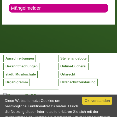
Mängelmelder
Ausschreibungen
Stellenangebote
Bekanntmachungen
Online-Bücherei
städt. Musikschule
Ortsrecht
Organigramm
Datenschutzerklärung
Stadt Barntrup
Mittelstraße 38
Diese Webseite nutzt Cookies um
Ok, verstanden
32683 Barntrup
bestmögliche Funktionalität zu bieten. Durch
Tel:
05263 / 409-0
die Nutzung dieser Internetseite erklären Sie sich mit der
Fax:
05263 / 409-249