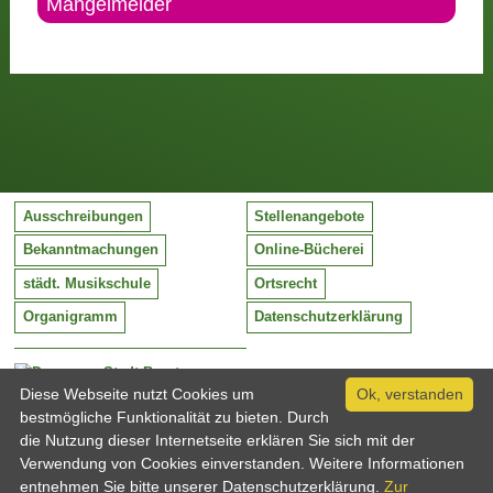
Mängelmelder
Ausschreibungen
Stellenangebote
Bekanntmachungen
Online-Bücherei
städt. Musikschule
Ortsrecht
Organigramm
Datenschutzerklärung
Stadt Barntrup
Mittelstraße 38
Diese Webseite nutzt Cookies um
Ok, verstanden
32683 Barntrup
bestmögliche Funktionalität zu bieten. Durch
Tel:
05263 / 409-0
die Nutzung dieser Internetseite erklären Sie sich mit der
Fax:
05263 / 409-249
Verwendung von Cookies einverstanden. Weitere Informationen
Email:
info@barntrup.de
entnehmen Sie bitte unserer Datenschutzerklärung.
Zur