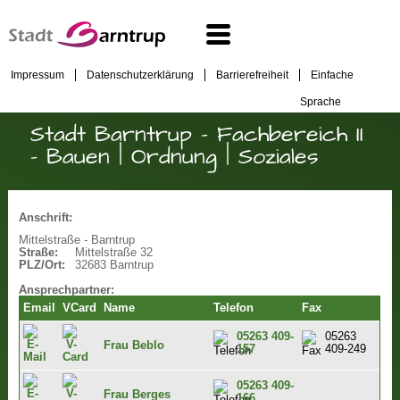
Impressum
Datenschutzerklärung
Barrierefreiheit
Einfache
Sprache
Stadt Barntrup - Fachbereich II
- Bauen | Ordnung | Soziales
Anschrift:
Mittelstraße - Barntrup
Straße:
Mittelstraße 32
PLZ/Ort:
32683 Barntrup
Ansprechpartner:
Email
VCard
Name
Telefon
Fax
05263 409-
05263
Frau Beblo
157
409-249
05263 409-
Frau Berges
166