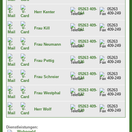
05263 409-
05263
Herr Kenter
164
409-249
05263 409-
05263
Frau Kill
161
409-249
05263 409-
05263
Frau Neumann
163
409-249
05263 409-
05263
Frau Pettig
136
409-249
05263 409-
05263
Frau Schreier
134
409-249
05263 409-
05263
Frau Westphal
132
409-249
05263 409-
05263
Herr Wolf
139
409-249
Dienstleistungen:
Wohngeld