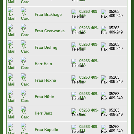
05263 409-
05263
Frau Brakhage
169
409-249
05263 409-
05263
Frau Czerwonka
135
409-249
05263 409-
05263
Frau Dieling
153
409-249
05263 409-
Herr Hein
213
05263 409-
05263
Frau Hoxha
165
409-249
05263 409-
05263
Frau Hütte
119
409-249
05263 409-
05263
Herr Janz
162
409-249
05263 409-
05263
Frau Kapelle
131
409-249