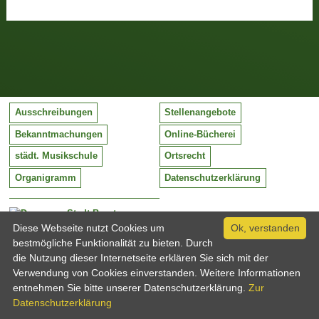
Ausschreibungen
Stellenangebote
Bekanntmachungen
Online-Bücherei
städt. Musikschule
Ortsrecht
Organigramm
Datenschutzerklärung
Stadt Barntrup
Mittelstraße 38
Diese Webseite nutzt Cookies um
Ok, verstanden
32683 Barntrup
bestmögliche Funktionalität zu bieten. Durch
Tel:
05263 / 409-0
die Nutzung dieser Internetseite erklären Sie sich mit der
Fax:
05263 / 409-249
Verwendung von Cookies einverstanden. Weitere Informationen
Email:
info@barntrup.de
entnehmen Sie bitte unserer Datenschutzerklärung.
Zur
Datenschutzerklärung