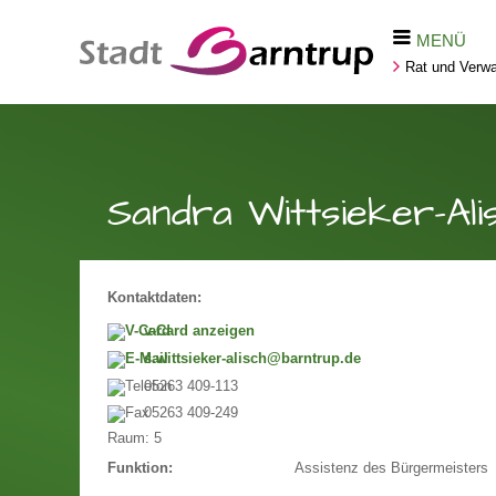
MENÜ
Rat und Verwa
Sandra Wittsieker-Ali
Kontaktdaten:
v-Card anzeigen
s.wittsieker-alisch@barntrup.de
05263 409-113
05263 409-249
Raum:
5
Assistenz des Bürgermeisters
Funktion: