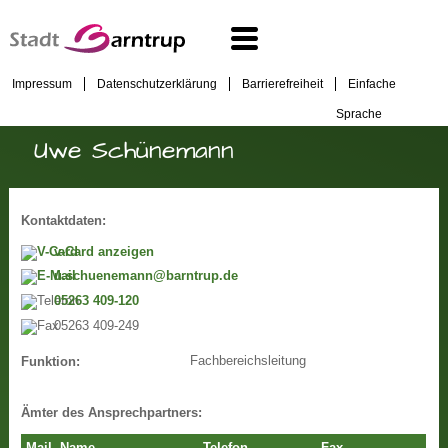
Impressum
Datenschutzerklärung
Barrierefreiheit
Einfache
Sprache
Uwe Schünemann
Kontaktdaten:
v-Card anzeigen
u.schuenemann@barntrup.de
05263 409-120
05263 409-249
Fachbereichsleitung
Funktion:
Ämter des Ansprechpartners: