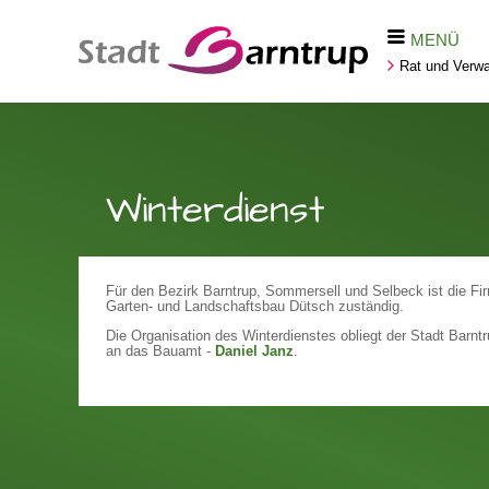
MENÜ
Rat und Verwa
Winterdienst
Für den Bezirk Barntrup, Sommersell und Selbeck ist die F
Garten- und Landschaftsbau Dütsch zuständig.
Die Organisation des Winterdienstes obliegt der Stadt Barn
an das Bauamt -
Daniel Janz
.