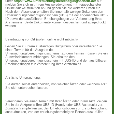
unter
https://www.untersuchungsberechtigungsschein.de/
auf,
melden Sie sich mit Ihrem Ausweisdokument mit freigeschalteter
Online-Ausweisfunktion an und geben Sie die weiteren Daten ein.
Nach dem Absenden erhalten Sie innerhalb weniger Sekunden den
Untersuchungsberechtigungsschein (UBS) mit der sogenannten UBS-
ID sowie den ausfüllbaren Erhebungsbogen zur Vorbereitung Ihres
Arzttermins. Beide Dokumente können gespeichert und ausgedruckt
werden.
Beantragung vor Ort (sofern online nicht möglich):
Gehen Sie zu Ihrem zuständigen Bürgerbüro oder vereinbaren Sie
einen Termin für die Ausgabe des
Untersuchungsberechtigungsscheins. Zu dem Termin müssen Sie ein
Ausweisdokument mitbringen. Sie erhalten den
Untersuchungsberechtigungsschein mit UBS-ID und den ausfüllbaren
Erhebungsbogen zur Vorbereitung Ihres Arzttermins
Ärztliche Untersuchung:
Sie dürfen selbst entscheiden, von welcher Ärztin oder welchem Arzt
Sie sich untersuchen lassen.
Vereinbaren Sie einen Termin mit Ihrer Ärztin oder Ihrem Arzt. Zeigen
Sie in der Arztpraxis Ihre UBS-ID (Handy oder UBS-Ausdruck) vor.
Zusätzlich empfehlen wir, den Erhebungsbogen zur Erstuntersuchung
auszudrucken, von der erziehungsberechtigten Person auszufüllen