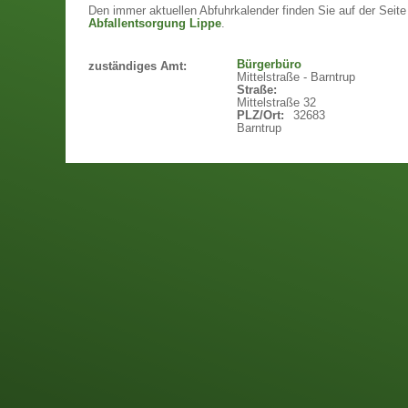
Den immer aktuellen Abfuhrkalender finden Sie auf der Seit
Abfallentsorgung Lippe
.
Bürgerbüro
zuständiges Amt:
Mittelstraße - Barntrup
Straße:
Mittelstraße 32
PLZ/Ort:
32683
Barntrup