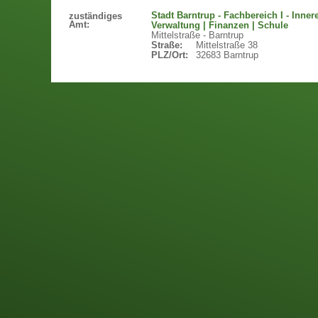
Stadt Barntrup - Fachbereich I - Inner
zuständiges
Amt:
Verwaltung | Finanzen | Schule
Mittelstraße - Barntrup
Straße:
Mittelstraße 38
PLZ/Ort:
32683 Barntrup