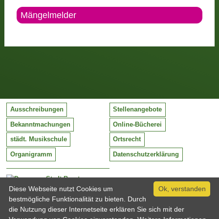
Mängelmelder
Ausschreibungen
Stellenangebote
Bekanntmachungen
Online-Bücherei
städt. Musikschule
Ortsrecht
Organigramm
Datenschutzerklärung
Stadt Barntrup
Mittelstraße 38
Diese Webseite nutzt Cookies um
Ok, verstanden
32683 Barntrup
bestmögliche Funktionalität zu bieten. Durch
Tel:
05263 / 409-0
die Nutzung dieser Internetseite erklären Sie sich mit der
Fax:
05263 / 409-249