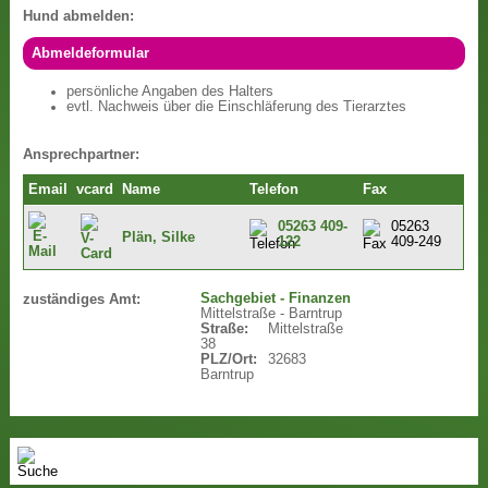
Hund abmelden:
Abmeldeformular
persönliche Angaben des Halters
evtl. Nachweis über die Einschläferung des Tierarztes
Ansprechpartner:
Email
vcard
Name
Telefon
Fax
05263 409-
05263
Plän, Silke
122
409-249
Sachgebiet - Finanzen
zuständiges Amt:
Mittelstraße - Barntrup
Straße:
Mittelstraße
38
PLZ/Ort:
32683
Barntrup