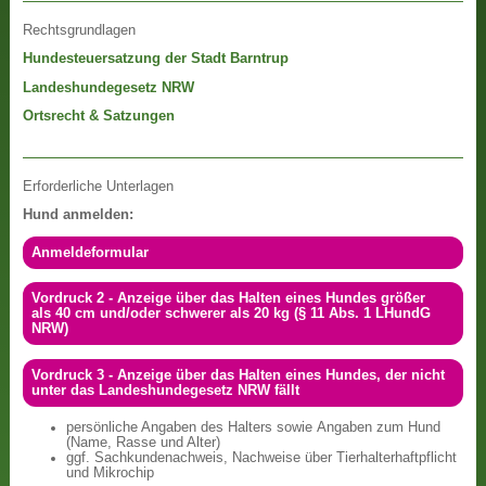
Rechtsgrundlagen
Hundesteuersatzung der Stadt Barntrup
Landeshundegesetz NRW
Ortsrecht & Satzungen
Erforderliche Unterlagen
Hund anmelden:
Anmeldeformular
Vordruck 2 - Anzeige über das Halten eines Hundes größer
als 40 cm und/oder schwerer als 20 kg (§ 11 Abs. 1 LHundG
NRW)
Vordruck 3 - Anzeige über das Halten eines Hundes, der nicht
unter das Landeshundegesetz NRW fällt
persönliche Angaben des Halters sowie Angaben zum Hund
(Name, Rasse und Alter)
ggf. Sachkundenachweis, Nachweise über Tierhalterhaftpflicht
und Mikrochip