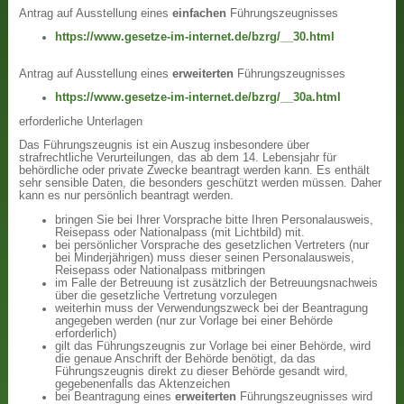
Antrag auf Ausstellung eines
einfachen
Führungszeugnisses
https://www.gesetze-im-internet.de/bzrg/__30.html
Antrag auf Ausstellung eines
erweiterten
Führungszeugnisses
https://www.gesetze-im-internet.de/bzrg/__30a.html
erforderliche Unterlagen
Das Führungszeugnis ist ein Auszug insbesondere über
strafrechtliche Verurteilungen, das ab dem 14. Lebensjahr für
behördliche oder private Zwecke beantragt werden kann. Es enthält
sehr sensible Daten, die besonders geschützt werden müssen. Daher
kann es nur persönlich beantragt werden.
bringen Sie bei Ihrer Vorsprache bitte Ihren Personalausweis,
Reisepass oder Nationalpass (mit Lichtbild) mit.
bei persönlicher Vorsprache des gesetzlichen Vertreters (nur
bei Minderjährigen) muss dieser seinen Personalausweis,
Reisepass oder Nationalpass mitbringen
im Falle der Betreuung ist zusätzlich der Betreuungsnachweis
über die gesetzliche Vertretung vorzulegen
weiterhin muss der Verwendungszweck bei der Beantragung
angegeben werden (nur zur Vorlage bei einer Behörde
erforderlich)
gilt das Führungszeugnis zur Vorlage bei einer Behörde, wird
die genaue Anschrift der Behörde benötigt, da das
Führungszeugnis direkt zu dieser Behörde gesandt wird,
gegebenenfalls das Aktenzeichen
bei Beantragung eines
erweiterten
Führungszeugnisses wird