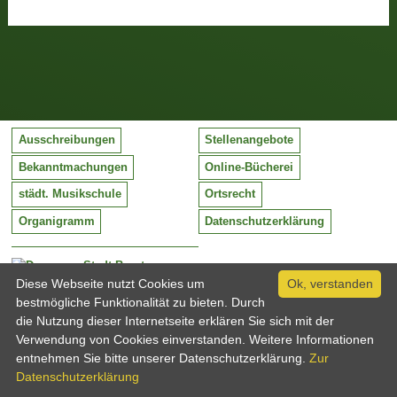
Ausschreibungen
Stellenangebote
Bekanntmachungen
Online-Bücherei
städt. Musikschule
Ortsrecht
Organigramm
Datenschutzerklärung
Stadt Barntrup
Mittelstraße 38
Diese Webseite nutzt Cookies um
Ok, verstanden
32683 Barntrup
bestmögliche Funktionalität zu bieten. Durch
Tel:
05263 / 409-0
die Nutzung dieser Internetseite erklären Sie sich mit der
Fax:
05263 / 409-249
Verwendung von Cookies einverstanden. Weitere Informationen
Email:
info@barntrup.de
entnehmen Sie bitte unserer Datenschutzerklärung.
Zur
Datenschutzerklärung