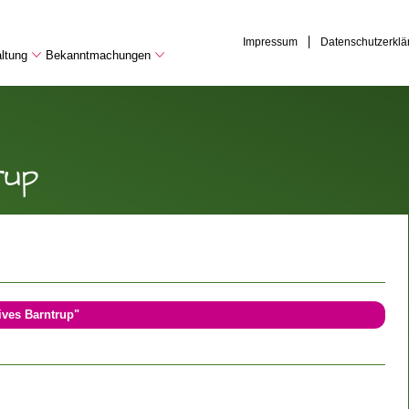
Impressum
Datenschutzerklä
ltung
Bekanntmachungen
rup
ives Barntrup"