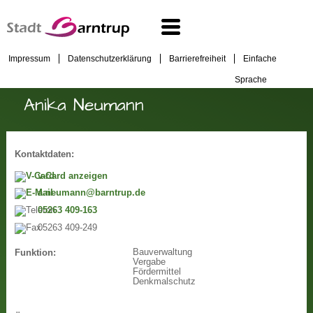
Impressum
Datenschutzerklärung
Barrierefreiheit
Einfache
Sprache
Anika Neumann
Kontaktdaten:
v-Card anzeigen
a.neumann@barntrup.de
05263 409-163
05263 409-249
Bauverwaltung
Funktion:
Vergabe
Fördermittel
Denkmalschutz