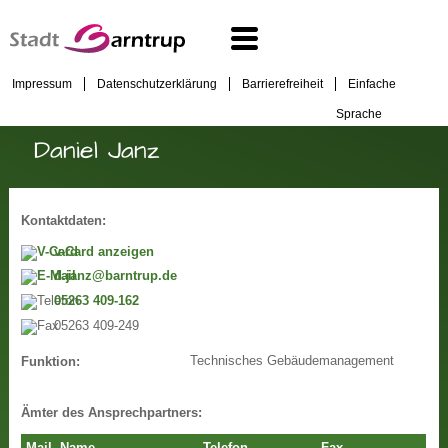
Impressum
Datenschutzerklärung
Barrierefreiheit
Einfache
Sprache
Daniel Janz
Kontaktdaten:
v-Card anzeigen
d.janz@barntrup.de
05263 409-162
05263 409-249
Technisches Gebäudemanagement
Funktion:
Ämter des Ansprechpartners: