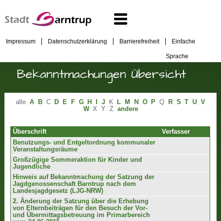
Impressum
Datenschutzerklärung
Barrierefreiheit
Einfache
Sprache
Bekanntmachungen Übersicht
alle
A
B
C
D
E
F
G
H
I
J
K
L
M
N
O
P
Q
R
S
T
U
V
W
X
Y
Z
andere
Überschrift
Verfasser
Benutzungs- und Entgeltordnung kommunaler
Veranstaltungsräume
Großzügige Sommeraktion für Kinder und
Jugendliche
Hinweis auf Bekanntmachung der Satzung der
Jagdgenossenschaft Barntrup nach dem
Landesjagdgesetz (LJG-NRW)
2. Änderung der Satzung über die Erhebung
von Elternbeiträgen für den Besuch der Vor-
und Übermittagsbetreuung im Primarbereich