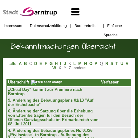
Impressum
Datenschutzerklärung
Barrierefreiheit
Einfache
Sprache
Bekanntmachungen Übersicht
alle
A
B
C
D
E
F
G
H
I
J
K
L
M
N
O
P
Q
R
S
T
U
V
W
X
Y
Z
andere
Verfasser
Überschrift
„Cheat Day“ kommt zur Premiere nach
Barntrup
9. Änderung des Bebauungsplans 01/13 "Auf
der Eichelbache"
6. Änderung der Satzung über die Erhebung
von Elternbeiträgen für den Besuch der
Offenen Ganztagsschule im Primarbereich vom
08. Juli 2011
4. Änderung des Bebauungsplanes Nr. 01/26
„Pivitswiese“ in Barntrup - Aufhebung des