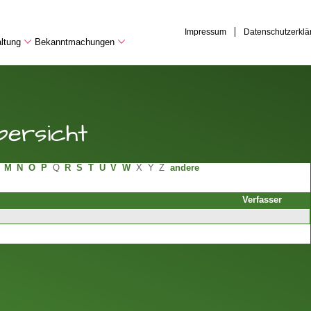
Impressum
Datenschutzerklä
ltung
Bekanntmachungen
ersicht
M
N
O
P
Q
R
S
T
U
V
W
X
Y
Z
andere
Verfasser