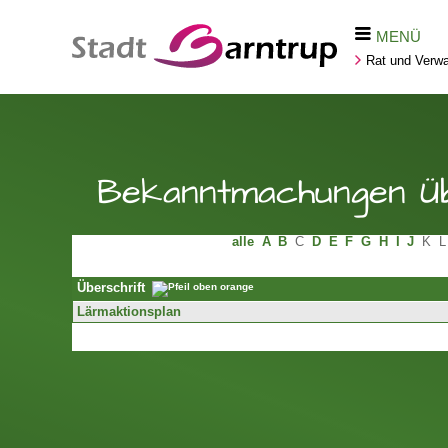
MENÜ
Rat und Verwa
Bekanntmachungen Üb
alle
A
B
C
D
E
F
G
H
I
J
K
L
Überschrift
Lärmaktionsplan