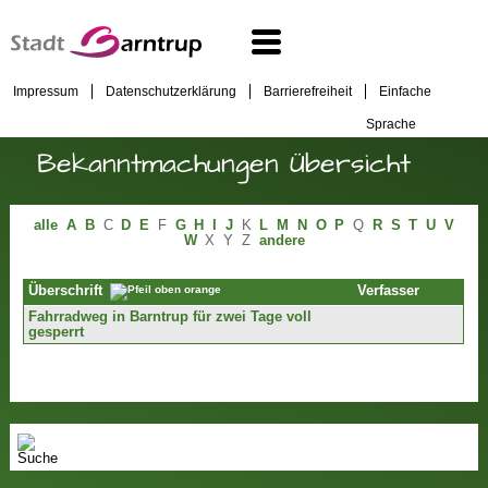
Impressum
Datenschutzerklärung
Barrierefreiheit
Einfache
Sprache
Bekanntmachungen Übersicht
alle
A
B
C
D
E
F
G
H
I
J
K
L
M
N
O
P
Q
R
S
T
U
V
W
X
Y
Z
andere
Verfasser
Überschrift
Fahrradweg in Barntrup für zwei Tage voll
gesperrt