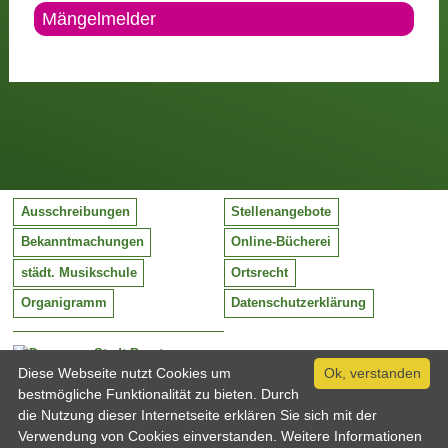
Mängelmelder
Ausschreibungen
Stellenangebote
Bekanntmachungen
Online-Bücherei
städt. Musikschule
Ortsrecht
Organigramm
Datenschutzerklärung
Stadt Barntrup
Mittelstraße 38
Diese Webseite nutzt Cookies um
Ok, verstanden
32683 Barntrup
bestmögliche Funktionalität zu bieten. Durch
Tel:
05263 / 409-0
die Nutzung dieser Internetseite erklären Sie sich mit der
Fax:
05263 / 409-249
Verwendung von Cookies einverstanden. Weitere Informationen
Email:
info@barntrup.de