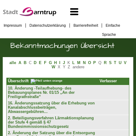
Impressum
Datenschutzerklärung
Barrierefreiheit
Einfache
Sprache
Bekanntmachungen Übersicht
alle
A
B
C
D
E
F
G
H
I
J
K
L
M
N
O
P
Q
R
S
T
U
V
W
X
Y
Z
andere
Verfasser
Überschrift
10. Änderung -Teilaufhebung- des
Bebauungsplanes Nr. 01/15 „An der
Freiligrathstraße“
16. Änderungssatzung über die Erhebung von
Kanalabschlussbeiträgen,
Abwassergebühren...
2. Beteiligungsverfahren Lärmaktionsplanung
der Stufe 4 gemäß § 47
Bundesimmissionsschutzgesetz
2. Änderung der Satzung über die Entsorgung