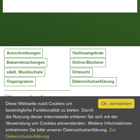
Ausschreibungen
Stellenangebote
Bekanntmachungen
Online-Bücherei
städt. Musikschule
Ortsrecht
Organigramm
Datenschutzerklärung
Stadt Barntrup
Mittelstraße 38
Diese Webseite nutzt Cookies um
Ok, verstanden
32683 Barntrup
bestmögliche Funktionalität zu bieten. Durch
Tel:
05263 / 409-0
die Nutzung dieser Internetseite erklären Sie sich mit der
Fax:
05263 / 409-249
Verwendung von Cookies einverstanden. Weitere Informationen
Email:
info@barntrup.de
entnehmen Sie bitte unserer Datenschutzerklärung.
Zur
Datenschutzerklärung