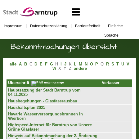
Impressum
Datenschutzerklärung
Barrierefreiheit
Einfache
Sprache
Bekanntmachungen Übersicht
alle
A
B
C
D
E
F
G
H
I
J
K
L
M
N
O
P
Q
R
S
T
U
V
W
X
Y
Z
andere
Verfasser
Überschrift
Hauptsatzung der Stadt Barntrup vom
04.11.2025
Hausbegehungen - Glasfaserausbau
Haushaltsplan 2025
Havarie Wasserversorgungsbrunnen in
Wierborn
Highspeed-Internet für Barntrup von Unsere
Grüne Glasfaser
Hinweis auf Bekanntmachung der 2. Änderung