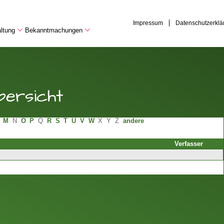
Impressum
Datenschutzerklä
ltung
Bekanntmachungen
ersicht
M
N
O
P
Q
R
S
T
U
V
W
X
Y
Z
andere
Verfasser