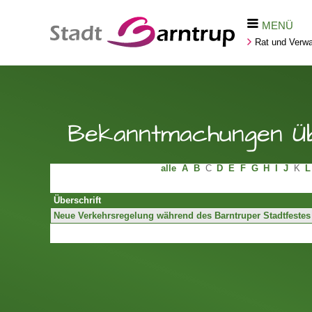
MENÜ
Rat und Verwa
Bekanntmachungen Üb
alle
A
B
C
D
E
F
G
H
I
J
K
L
Überschrift
Neue Verkehrsregelung während des Barntruper Stadtfestes