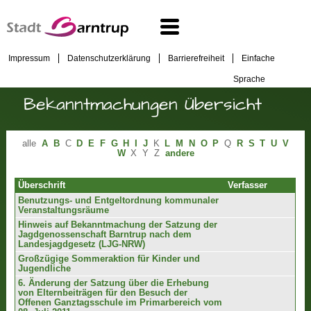
Impressum
Datenschutzerklärung
Barrierefreiheit
Einfache
Sprache
Bekanntmachungen Übersicht
alle
A
B
C
D
E
F
G
H
I
J
K
L
M
N
O
P
Q
R
S
T
U
V
W
X
Y
Z
andere
Überschrift
Verfasser
Benutzungs- und Entgeltordnung kommunaler
Veranstaltungsräume
Hinweis auf Bekanntmachung der Satzung der
Jagdgenossenschaft Barntrup nach dem
Landesjagdgesetz (LJG-NRW)
Großzügige Sommeraktion für Kinder und
Jugendliche
6. Änderung der Satzung über die Erhebung
von Elternbeiträgen für den Besuch der
Offenen Ganztagsschule im Primarbereich vom