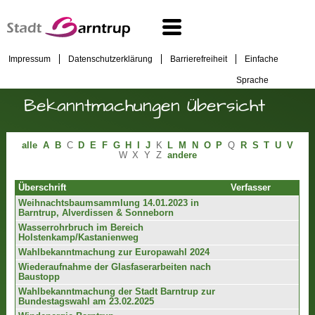
Impressum
Datenschutzerklärung
Barrierefreiheit
Einfache
Sprache
Bekanntmachungen Übersicht
alle
A
B
C
D
E
F
G
H
I
J
K
L
M
N
O
P
Q
R
S
T
U
V
W
X
Y
Z
andere
Überschrift
Verfasser
Weihnachtsbaumsammlung 14.01.2023 in
Barntrup, Alverdissen & Sonneborn
Wasserrohrbruch im Bereich
Holstenkamp/Kastanienweg
Wahlbekanntmachung zur Europawahl 2024
Wiederaufnahme der Glasfaserarbeiten nach
Baustopp
Wahlbekanntmachung der Stadt Barntrup zur
Bundestagswahl am 23.02.2025