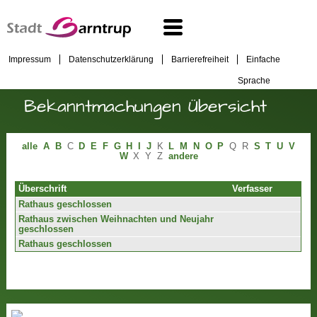
Impressum
Datenschutzerklärung
Barrierefreiheit
Einfache
Sprache
Bekanntmachungen Übersicht
alle
A
B
C
D
E
F
G
H
I
J
K
L
M
N
O
P
Q
R
S
T
U
V
W
X
Y
Z
andere
Überschrift
Verfasser
Rathaus geschlossen
Rathaus zwischen Weihnachten und Neujahr
geschlossen
Rathaus geschlossen