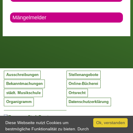
Mängelmelder
Ausschreibungen
Stellenangebote
Bekanntmachungen
Online-Bücherei
städt. Musikschule
Ortsrecht
Organigramm
Datenschutzerklärung
Stadt Barntrup
Mittelstraße 38
Diese Webseite nutzt Cookies um
Ok, verstanden
32683 Barntrup
bestmögliche Funktionalität zu bieten. Durch
Tel:
05263 / 409-0