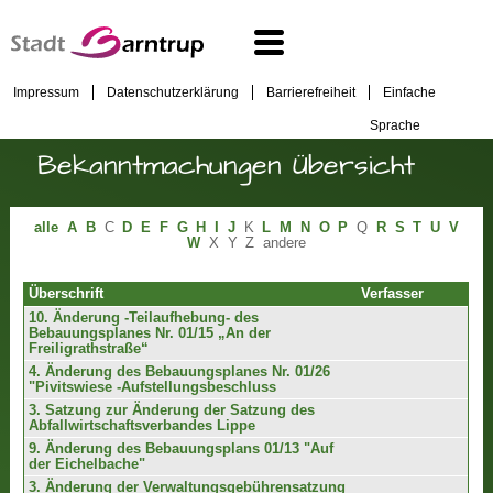
Impressum
Datenschutzerklärung
Barrierefreiheit
Einfache
Sprache
Bekanntmachungen Übersicht
alle
A
B
C
D
E
F
G
H
I
J
K
L
M
N
O
P
Q
R
S
T
U
V
W
X
Y
Z
andere
Überschrift
Verfasser
10. Änderung -Teilaufhebung- des
Bebauungsplanes Nr. 01/15 „An der
Freiligrathstraße“
4. Änderung des Bebauungsplanes Nr. 01/26
"Pivitswiese -Aufstellungsbeschluss
3. Satzung zur Änderung der Satzung des
Abfallwirtschaftsverbandes Lippe
9. Änderung des Bebauungsplans 01/13 "Auf
der Eichelbache"
3. Änderung der Verwaltungsgebührensatzung