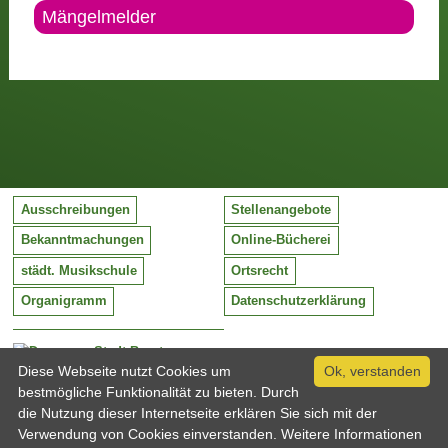
Mängelmelder
Ausschreibungen
Stellenangebote
Bekanntmachungen
Online-Bücherei
städt. Musikschule
Ortsrecht
Organigramm
Datenschutzerklärung
Stadt Barntrup
Mittelstraße 38
Diese Webseite nutzt Cookies um
Ok, verstanden
32683 Barntrup
bestmögliche Funktionalität zu bieten. Durch
Tel:
05263 / 409-0
die Nutzung dieser Internetseite erklären Sie sich mit der
Fax:
05263 / 409-249
Verwendung von Cookies einverstanden. Weitere Informationen
Email:
info@barntrup.de