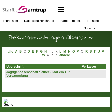
Impressum
Datenschutzerklärung
Barrierefreiheit
Einfache
Sprache
Bekanntmachungen Übersicht
alle
A
B
C
D
E
F
G
H
I
J
K
L
M
N
O
P
Q
R
S
T
U
V
W
X
Y
Z
andere
Überschrift
Verfasser
Jagdgenossenschaft Selbeck lädt ein zur
Versammlung