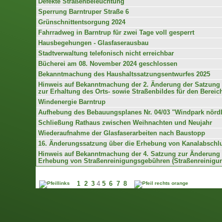
Defekte Straßenbeleuchtung
Sperrung Barntruper Straße 6
Grünschnittentsorgung 2024
Fahrradweg in Barntrup für zwei Tage voll gesperrt
Hausbegehungen - Glasfaserausbau
Stadtverwaltung telefonisch nicht erreichbar
Bücherei am 08. November 2024 geschlossen
Bekanntmachung des Haushaltssatzungsentwurfes 2025
Hinweis auf Bekanntmachung der 2. Änderung der Satzung 
zur Erhaltung des Orts- sowie Straßenbildes für den Bereic
Windenergie Barntrup
Aufhebung des Bebauungsplanes Nr. 04/03 "Windpark nördl
Schließung Rathaus zwischen Weihnachten und Neujahr
Wiederaufnahme der Glasfaserarbeiten nach Baustopp
16. Änderungssatzung über die Erhebung von Kanalabschlu
Hinweis auf Bekanntmachung der 4. Satzung zur Änderung 
Erhebung von Straßenreinigungsgebühren (Straßenreinigun
1
2
3
4
5
6
7
8