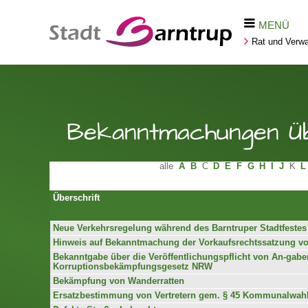
MENÜ
Rat und Verwa
Bekanntmachungen Üb
alle
A
B
C
D
E
F
G
H
I
J
K
L
Überschrift
Neue Verkehrsregelung während des Barntruper Stadtfestes
Hinweis auf Bekanntmachung der Vorkaufsrechtssatzung vo
Bekanntgabe über die Veröffentlichungspflicht von An-gabe
Korruptionsbekämpfungsgesetz NRW
Bekämpfung von Wanderratten
Ersatzbestimmung von Vertretern gem. § 45 Kommunalwahlg