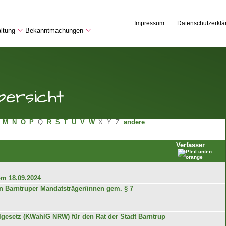
Impressum
Datenschutzerklä
ltung
Bekanntmachungen
ersicht
M
N
O
P
Q
R
S
T
U
V
W
X
Y
Z
andere
Verfasser
m 18.09.2024
n Barntruper Mandatsträger/innen gem. § 7
esetz (KWahlG NRW) für den Rat der Stadt Barntrup