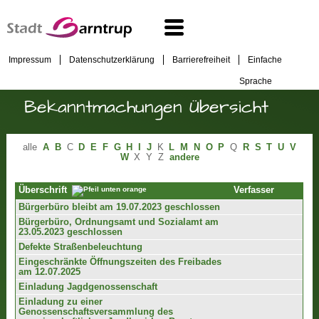
Impressum
Datenschutzerklärung
Barrierefreiheit
Einfache
Sprache
Bekanntmachungen Übersicht
alle
A
B
C
D
E
F
G
H
I
J
K
L
M
N
O
P
Q
R
S
T
U
V
W
X
Y
Z
andere
Verfasser
Überschrift
Bürgerbüro bleibt am 19.07.2023 geschlossen
Bürgerbüro, Ordnungsamt und Sozialamt am
23.05.2023 geschlossen
Defekte Straßenbeleuchtung
Eingeschränkte Öffnungszeiten des Freibades
am 12.07.2025
Einladung Jagdgenossenschaft
Einladung zu einer
Genossenschaftsversammlung des