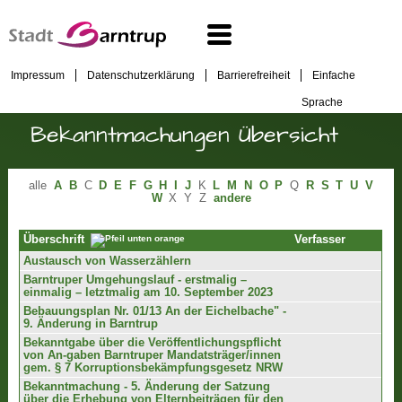
Impressum
Datenschutzerklärung
Barrierefreiheit
Einfache
Sprache
Bekanntmachungen Übersicht
alle
A
B
C
D
E
F
G
H
I
J
K
L
M
N
O
P
Q
R
S
T
U
V
W
X
Y
Z
andere
Verfasser
Überschrift
Austausch von Wasserzählern
Barntruper Umgehungslauf - erstmalig –
einmalig – letztmalig am 10. September 2023
Bebauungsplan Nr. 01/13 An der Eichelbache" -
9. Änderung in Barntrup
Bekanntgabe über die Veröffentlichungspflicht
von An-gaben Barntruper Mandatsträger/innen
gem. § 7 Korruptionsbekämpfungsgesetz NRW
Bekanntmachung - 5. Änderung der Satzung
über die Erhebung von Elternbeiträgen für den