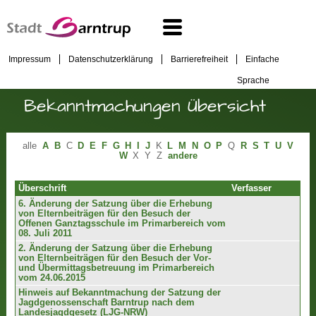
Impressum
Datenschutzerklärung
Barrierefreiheit
Einfache
Sprache
Bekanntmachungen Übersicht
alle
A
B
C
D
E
F
G
H
I
J
K
L
M
N
O
P
Q
R
S
T
U
V
W
X
Y
Z
andere
Überschrift
Verfasser
6. Änderung der Satzung über die Erhebung
von Elternbeiträgen für den Besuch der
Offenen Ganztagsschule im Primarbereich vom
08. Juli 2011
2. Änderung der Satzung über die Erhebung
von Elternbeiträgen für den Besuch der Vor-
und Übermittagsbetreuung im Primarbereich
vom 24.06.2015
Hinweis auf Bekanntmachung der Satzung der
Jagdgenossenschaft Barntrup nach dem
Landesjagdgesetz (LJG-NRW)