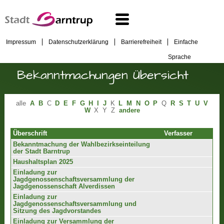
Impressum
Datenschutzerklärung
Barrierefreiheit
Einfache
Sprache
Bekanntmachungen Übersicht
alle
A
B
C
D
E
F
G
H
I
J
K
L
M
N
O
P
Q
R
S
T
U
V
W
X
Y
Z
andere
Überschrift
Verfasser
Bekanntmachung der Wahlbezirkseinteilung
der Stadt Barntrup
Haushaltsplan 2025
Einladung zur
Jagdgenossenschaftsversammlung der
Jagdgenossenschaft Alverdissen
Einladung zur
Jagdgenossenschaftsversammlung und
Sitzung des Jagdvorstandes
Einladung zur Versammlung der