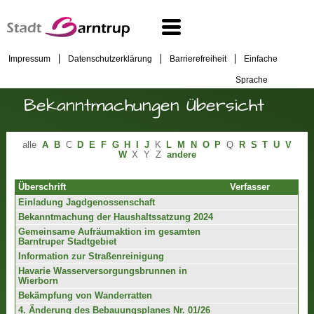
Impressum
Datenschutzerklärung
Barrierefreiheit
Einfache
Sprache
Bekanntmachungen Übersicht
alle
A
B
C
D
E
F
G
H
I
J
K
L
M
N
O
P
Q
R
S
T
U
V
W
X
Y
Z
andere
Überschrift
Verfasser
Einladung Jagdgenossenschaft
Bekanntmachung der Haushaltssatzung 2024
Gemeinsame Aufräumaktion im gesamten
Barntruper Stadtgebiet
Information zur Straßenreinigung
Havarie Wasserversorgungsbrunnen in
Wierborn
Bekämpfung von Wanderratten
4. Änderung des Bebauungsplanes Nr. 01/26