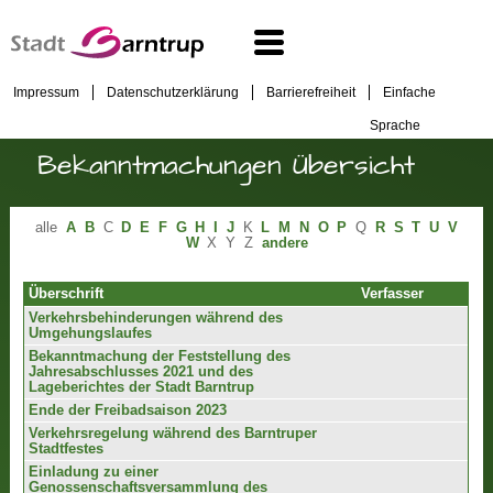
Impressum
Datenschutzerklärung
Barrierefreiheit
Einfache
Sprache
Bekanntmachungen Übersicht
alle
A
B
C
D
E
F
G
H
I
J
K
L
M
N
O
P
Q
R
S
T
U
V
W
X
Y
Z
andere
Überschrift
Verfasser
Verkehrsbehinderungen während des
Umgehungslaufes
Bekanntmachung der Feststellung des
Jahresabschlusses 2021 und des
Lageberichtes der Stadt Barntrup
Ende der Freibadsaison 2023
Verkehrsregelung während des Barntruper
Stadtfestes
Einladung zu einer
Genossenschaftsversammlung des