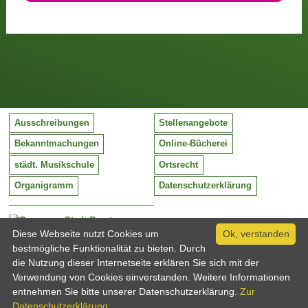
Ausschreibungen
Stellenangebote
Bekanntmachungen
Online-Bücherei
städt. Musikschule
Ortsrecht
Organigramm
Datenschutzerklärung
Stadt Barntrup
Mittelstraße 38
Diese Webseite nutzt Cookies um
Ok, verstanden
32683 Barntrup
bestmögliche Funktionalität zu bieten. Durch
Tel:
05263 / 409-0
die Nutzung dieser Internetseite erklären Sie sich mit der
Fax:
05263 / 409-249
Verwendung von Cookies einverstanden. Weitere Informationen
Email:
info@barntrup.de
entnehmen Sie bitte unserer Datenschutzerklärung.
Zur
Datenschutzerklärung