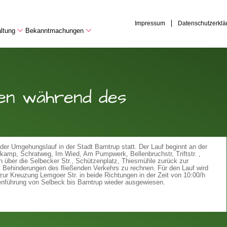
Impressum
Datenschutzerklä
ltung
Bekanntmachungen
en während des
 der Umgehungslauf in der Stadt Barntrup statt. Der Lauf beginnt an der
kamp, Schratweg, Im Wied, Am Pumpwerk, Bellenbruchstr, Triftstr. ,
 über die Selbecker Str., Schützenplatz, Thiesmühle zurück zur
t Behinderungen des fließenden Verkehrs zu rechnen. Für den Lauf wird
r Kreuzung Lemgoer Str. in beide Richtungen in der Zeit von 10:00/h
ckenführung von Selbeck bis Barntrup wieder ausgewiesen.