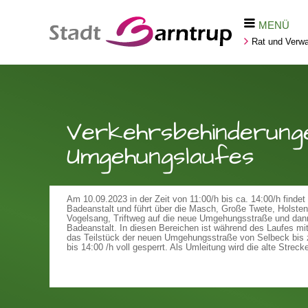
MENÜ
Rat und Verwa
Verkehrsbehinderung
Umgehungslaufes
Am 10.09.2023 in der Zeit von 11:00/h bis ca. 14:00/h findet
Badeanstalt und führt über die Masch, Große Twete, Holsten
Vogelsang, Triftweg auf die neue Umgehungsstraße und dann
Badeanstalt. In diesen Bereichen ist während des Laufes mi
das Teilstück der neuen Umgehungsstraße von Selbeck bis zu
bis 14:00 /h voll gesperrt. Als Umleitung wird die alte Stre